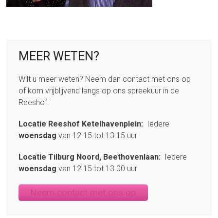
sidebar
Page
MEER WETEN?
Sidebar
Wilt u meer weten? Neem dan contact met ons op
of kom vrijblijvend langs op ons spreekuur in de
Reeshof.
Locatie Reeshof Ketelhavenplein:
Iedere
woensdag
van 12.15 tot 13.15 uur
Locatie Tilburg Noord, Beethovenlaan:
Iedere
woensdag
van 12.15 tot 13.00 uur
Neem contact met ons op