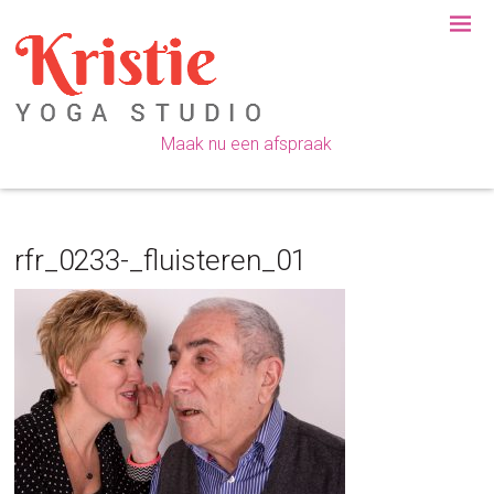
Spring
Door
Spring
Spring
naar
naar
naar
naar
de
de
de
de
hoofdnavigatie
hoofd
eerste
voettekst
inhoud
sidebar
Maak nu een afspraak
rfr_0233-_fluisteren_01