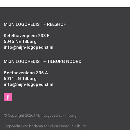
MIJN LOGOPEDIST – REESHOF
Ketelhavenplein 233 E
5045 NE Tilburg
info@mijn-logopedist.nl
MIJN LOGOPEDIST – TILBURG NOORD
Beethovenlaan 336 A
5011 LN Tilburg
info@mijn-logopedist.nl
S
Facebook
o
c
© Copyright 2026 | Mijn Logopedist - Tilburg
i
a
Logopedie voor kinderen en volwassenen in Tilburg