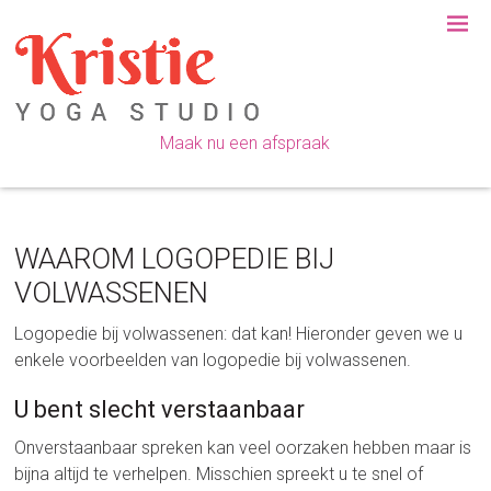
Spring
Door
Spring
Spring
naar
naar
naar
naar
de
de
de
de
hoofdnavigatie
hoofd
eerste
voettekst
inhoud
sidebar
Maak nu een afspraak
WAAROM LOGOPEDIE BIJ
VOLWASSENEN
Logopedie bij volwassenen: dat kan! Hieronder geven we u
enkele voorbeelden van logopedie bij volwassenen.
U bent slecht verstaanbaar
Onverstaanbaar spreken kan veel oorzaken hebben maar is
bijna altijd te verhelpen. Misschien spreekt u te snel of