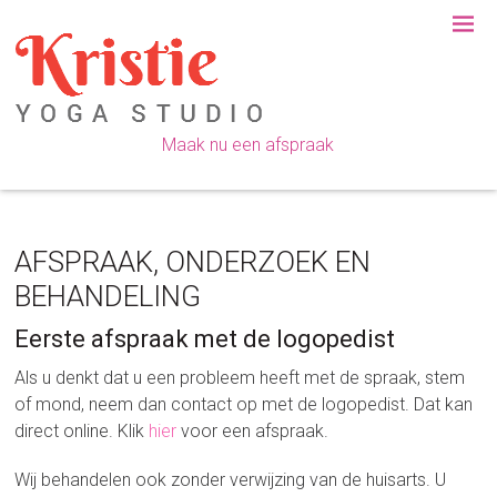
Spring
Door
Spring
Spring
naar
naar
naar
naar
de
de
de
de
hoofdnavigatie
hoofd
eerste
voettekst
inhoud
sidebar
Maak nu een afspraak
AFSPRAAK, ONDERZOEK EN
BEHANDELING
Eerste afspraak met de logopedist
Als u denkt dat u een probleem heeft met de spraak, stem
of mond, neem dan contact op met de logopedist. Dat kan
direct online. Klik
hier
voor een afspraak.
Wij behandelen ook zonder verwijzing van de huisarts. U