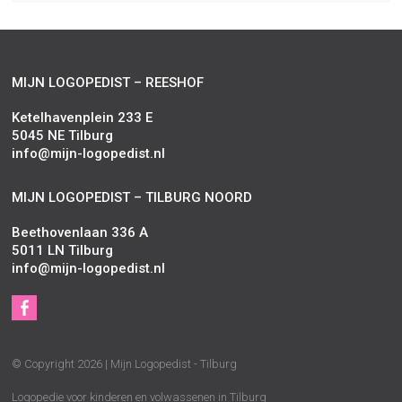
MIJN LOGOPEDIST – REESHOF
Ketelhavenplein 233 E
5045 NE Tilburg
info@mijn-logopedist.nl
MIJN LOGOPEDIST – TILBURG NOORD
Beethovenlaan 336 A
5011 LN Tilburg
info@mijn-logopedist.nl
S
Facebook
o
c
© Copyright 2026 | Mijn Logopedist - Tilburg
i
a
Logopedie voor kinderen en volwassenen in Tilburg