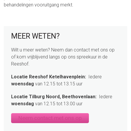
behandelingen vooruitgang merkt.
sidebar
Page
MEER WETEN?
Sidebar
Wilt u meer weten? Neem dan contact met ons op
of kom vrijblijvend langs op ons spreekuur in de
Reeshof.
Locatie Reeshof Ketelhavenplein:
Iedere
woensdag
van 12.15 tot 13.15 uur
Locatie Tilburg Noord, Beethovenlaan:
Iedere
woensdag
van 12.15 tot 13.00 uur
Neem contact met ons op