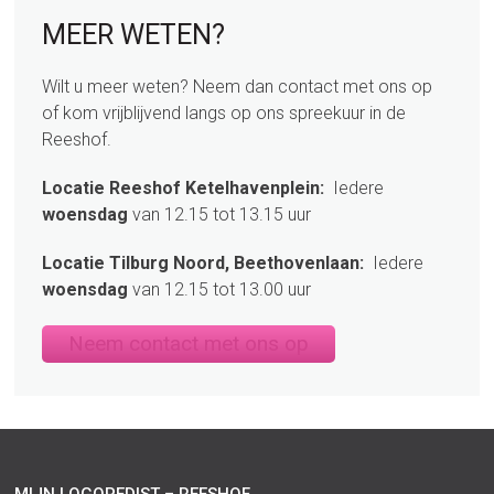
sidebar
Page
MEER WETEN?
Sidebar
Wilt u meer weten? Neem dan contact met ons op
of kom vrijblijvend langs op ons spreekuur in de
Reeshof.
Locatie Reeshof Ketelhavenplein:
Iedere
woensdag
van 12.15 tot 13.15 uur
Locatie Tilburg Noord, Beethovenlaan:
Iedere
woensdag
van 12.15 tot 13.00 uur
Neem contact met ons op