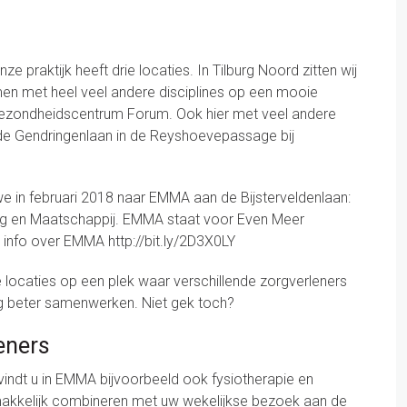
nze praktijk heeft drie locaties. In Tilburg Noord zitten wij
en met heel veel andere disciplines op een mooie
n gezondheidscentrum Forum. Ook hier met veel andere
 de Gendringenlaan in de Reyshoevepassage bij
 we in februari 2018 naar EMMA aan de Bijsterveldenlaan:
g en Maatschappij. EMMA staat voor Even Meer
info over EMMA http://bit.ly/2D3X0LY
e locaties op een plek waar verschillende zorgverleners
g beter samenwerken. Niet gek toch?
eners
indt u in EMMA bijvoorbeeld ook fysiotherapie en
makkelijk combineren met uw wekelijkse bezoek aan de