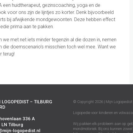
MA een huidtherapeut, gezinscoaching, yoga en de
ook voor ons zijn de lijntjes zo korter. Denk bijvoorbeeld
ts bij afwijkende mondgewoonten. Deze hebben effect
opedie prima aan te pakken.
n we met net iets minder tegenzin al die dozen in, nemen
llen die doemscenario’s misschien toch wel mee. Want we
r terug!
 LOGOPEDIST – TILBURG
© Copyright 2026 | Mijn Logopedist 
RD
Logopedie voor kinderen en volwass
hovenlaan 336 A
Wij pakken elk probleem aan op gebi
 LN Tilburg
mondmotoriek. Bij ons kunnen zowel 
@mijn-logopedist.nl