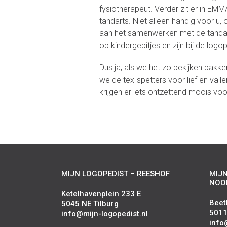
fysiotherapeut. Verder zit er in EM
tandarts. Niet alleen handig voor u, 
aan het samenwerken met de tandar
op kindergebitjes en zijn bij de log
Dus ja, als we het zo bekijken pakke
we de tex-spetters voor lief en va
krijgen er iets ontzettend moois voo
MIJN LOGOPEDIST – REESHOF
MIJN
NOO
Ketelhavenplein 233 E
Beet
5045 NE Tilburg
5011
info@mijn-logopedist.nl
info