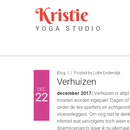
Spring
Door
Spring
Spring
naar
naar
naar
naar
de
de
de
de
hoofdnavigatie
hoofd
eerste
voettekst
inhoud
sidebar
Blog
Posted by
Lotte Endendijk
Verhuizen
DEC
22
december 2017
| Verhuizen is alti
moeten worden ingepakt. Dagen of 
onder de tex-spetters en echtgenot
vloerenleggers. Om nog niet te denk
internet wat vervolgens toch weer 
doemscenario’s waar ik nu allemaal