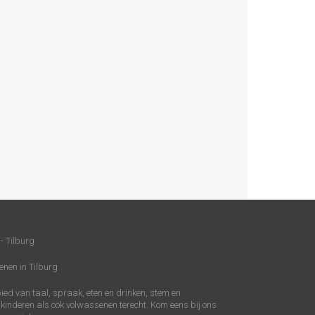
- Tilburg
enen in Tilburg
ed van taal, spraak, eten en drinken, stem en
kinderen als ook volwassenen terecht. Kom eens bij ons