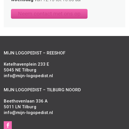
Neem contact met ons op
MIJN LOGOPEDIST – REESHOF
Ketelhavenplein 233 E
5045 NE Tilburg
info@mijn-logopedist.nl
MIJN LOGOPEDIST – TILBURG NOORD
Beethovenlaan 336 A
5011 LN Tilburg
info@mijn-logopedist.nl
S
Facebook