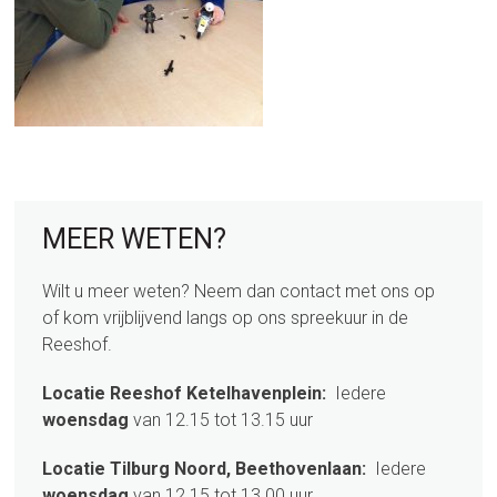
sidebar
Page
MEER WETEN?
Sidebar
Wilt u meer weten? Neem dan contact met ons op
of kom vrijblijvend langs op ons spreekuur in de
Reeshof.
Locatie Reeshof Ketelhavenplein:
Iedere
woensdag
van 12.15 tot 13.15 uur
Locatie Tilburg Noord, Beethovenlaan:
Iedere
woensdag
van 12.15 tot 13.00 uur