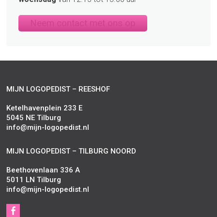
Neem contact met ons op
MIJN LOGOPEDIST – REESHOF
Ketelhavenplein 233 E
5045 NE Tilburg
info@mijn-logopedist.nl
MIJN LOGOPEDIST – TILBURG NOORD
Beethovenlaan 336 A
5011 LN Tilburg
info@mijn-logopedist.nl
S
Facebook