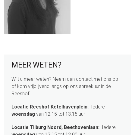
sidebar
Page
MEER WETEN?
Sidebar
Wilt u meer weten? Neem dan contact met ons op
of kom vrijblijvend langs op ons spreekuur in de
Reeshof.
Locatie Reeshof Ketelhavenplein:
Iedere
woensdag
van 12.15 tot 13.15 uur
Locatie Tilburg Noord, Beethovenlaan:
Iedere
woensdag
van 12.15 tot 13.00 uur