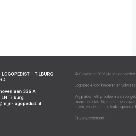
 LOGOPEDIST – TILBURG
© Copyright 2026 | Mijn Logopedist 
RD
Logopedie voor kinderen en volwass
hovenlaan 336 A
Wij pakken elk probleem aan op gebi
 LN Tilburg
mondmotoriek. Bij ons kunnen zowel 
@mijn-logopedist.nl
kijken, en zie zelf hoe leuk logopedie 
Facebook
Privacyreglement