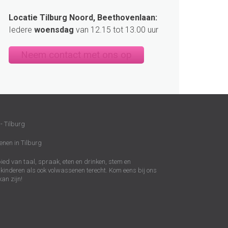
Locatie Tilburg Noord, Beethovenlaan:
Iedere
woensdag
van 12.15 tot 13.00 uur
Neem contact met ons op
- Tilburg
enen in Tilburg
ed van taal, spraak, eten en drinken, stem en
kinderen als ook volwassenen terecht. Kom eens bij ons
kan zijn!