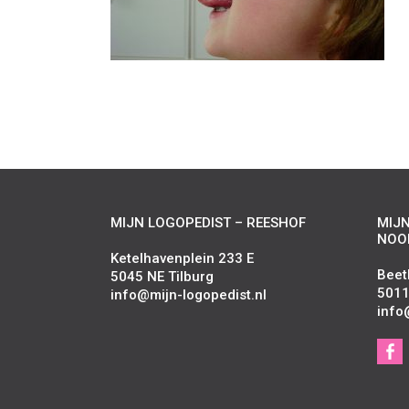
MIJN LOGOPEDIST – REESHOF
MIJN
NOO
Ketelhavenplein 233 E
Beet
5045 NE Tilburg
5011
info@mijn-logopedist.nl
info
S
o
c