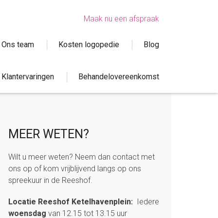
Maak nu een afspraak
Ons team
Kosten logopedie
Blog
Klantervaringen
Behandelovereenkomst
sidebar
Page
MEER WETEN?
Sidebar
Wilt u meer weten? Neem dan contact met
ons op of kom vrijblijvend langs op ons
spreekuur in de Reeshof.
Locatie Reeshof Ketelhavenplein:
Iedere
woensdag
van 12.15 tot 13.15 uur